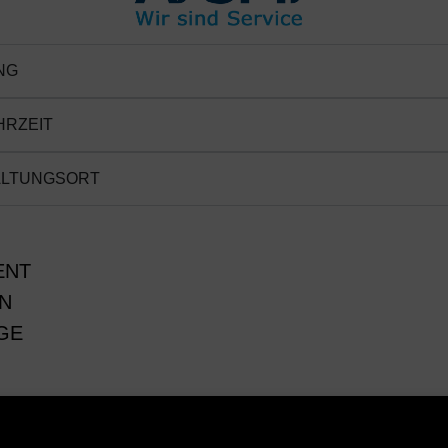
NG
HRZEIT
ALTUNGSORT
ENT
N
GE