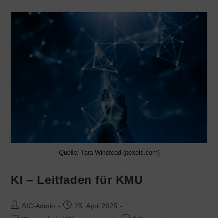
Quelle: Tara Winstead (pexels.com)
KI – Leitfaden für KMU
SIC-Admin
25. April 2025