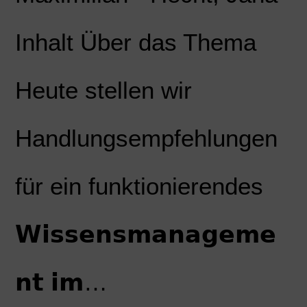
Inhalt Über das Thema
Heute stellen wir
Handlungsempfehlungen
für ein funktionierendes
𝗪𝗶𝘀𝘀𝗲𝗻𝘀𝗺𝗮𝗻𝗮𝗴𝗲𝗺𝗲
𝗻𝘁 𝗶𝗺…