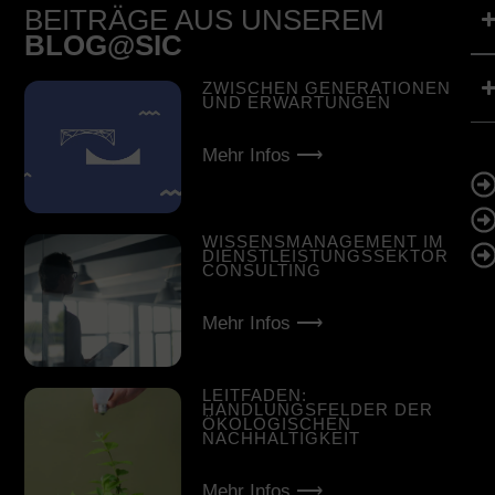
BEITRÄGE AUS UNSEREM
BLOG@SIC
ZWISCHEN GENERATIONEN
UND ERWARTUNGEN
Mehr Infos ⟶
WISSENSMANAGEMENT IM
DIENSTLEISTUNGSSEKTOR
CONSULTING
Mehr Infos ⟶
LEITFADEN:
HANDLUNGSFELDER DER
ÖKOLOGISCHEN
NACHHALTIGKEIT
Mehr Infos ⟶