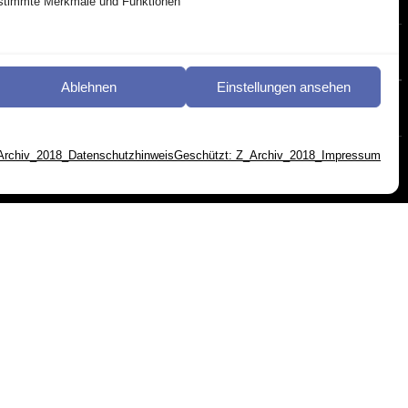
estimmte Merkmale und Funktionen
Ablehnen
Einstellungen ansehen
Archiv_2018_Datenschutzhinweis
Geschützt: Z_Archiv_2018_Impressum
en (EU)