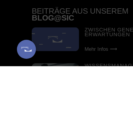
BEITRÄGE AUS UNSEREM
BLOG@SIC
ZWISCHEN GEN
ERWARTUNGEN
Mehr Infos ⟶
WISSENSMANAG
DIENSTLEISTU
CONSULTING
Mehr Infos ⟶
LEITFADEN: HA
DER ÖKOLOGIS
NACHHALTIGKEI
Mehr Infos ⟶