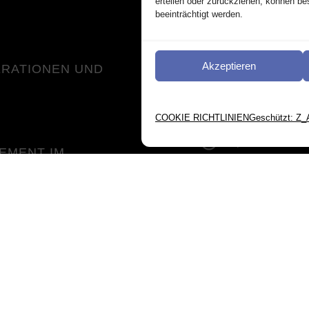
erteilen oder zurückziehen, können b
beeinträchtigt werden.
Kontakt
Akzeptieren
ERATIONEN UND
Quicklinks
COOKIE RICHTLINIEN
Geschützt: Z_
Impressum
EMENT IM
NGSSEKTOR
Datenschutz
Cookie-Richtlini
NDLUNGSFELDER
CHEN
T