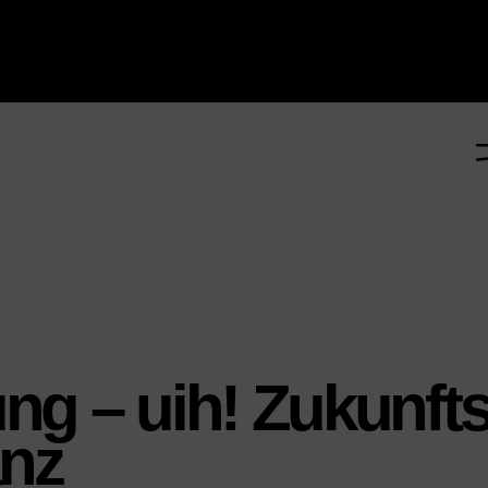
ng – uih! Zukunft
nz