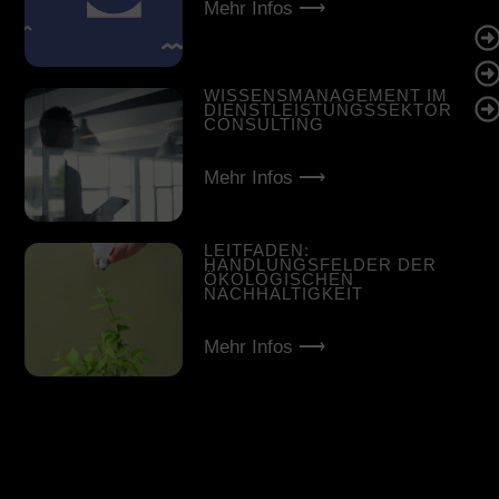
Mehr Infos ⟶
WISSENSMANAGEMENT IM
DIENSTLEISTUNGSSEKTOR
CONSULTING
Mehr Infos ⟶
LEITFADEN:
HANDLUNGSFELDER DER
ÖKOLOGISCHEN
NACHHALTIGKEIT
Mehr Infos ⟶