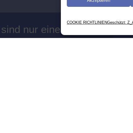
Akzeptieren
COOKIE RICHTLINIEN
Geschützt: Z_
 sind nur eine
en
eMail ⟶
Kontakt
ERATIONEN UND
Quicklinks
Impressum
EMENT IM
NGSSEKTOR
Datenschutz
Cookie-Richtlini