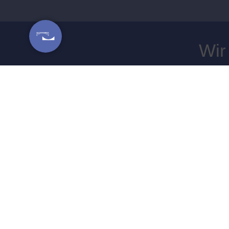
Wir
BEITRÄGE AUS UNSEREM
BLOG@SIC
ZWISCHEN GEN
ERWARTUNGEN
Mehr Infos ⟶
WISSENSMANAG
DIENSTLEISTU
CONSULTING