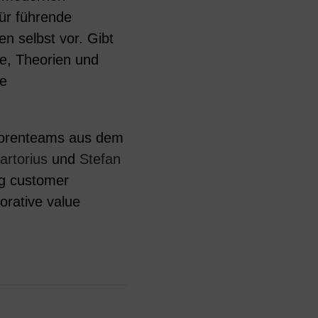
ür führende
n selbst vor. Gibt
le, Theorien und
ie
torenteams aus dem
Sartorius
und
Stefan
ng customer
orative value