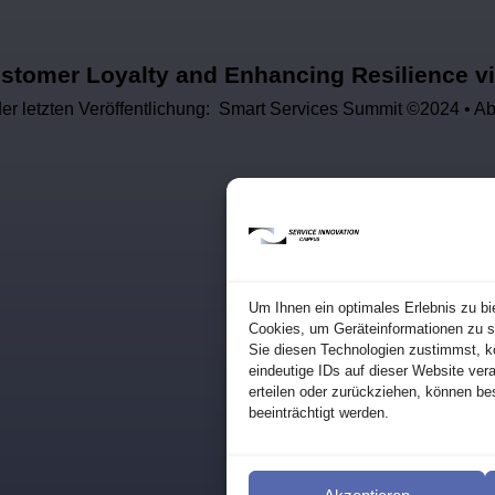
stomer Loyalty and Enhancing Resilience v
r letzten Veröffentlichung: Smart Services Summit ©2024 • Abr
Um Ihnen ein optimales Erlebnis zu bi
Cookies, um Geräteinformationen zu s
Sie diesen Technologien zustimmst, k
eindeutige IDs auf dieser Website ver
erteilen oder zurückziehen, können b
beeinträchtigt werden.