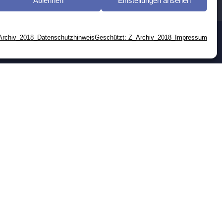
Ablehnen
Einstellungen ansehen
Archiv_2018_Datenschutzhinweis
Geschützt: Z_Archiv_2018_Impressum
tfernt
en (EU)