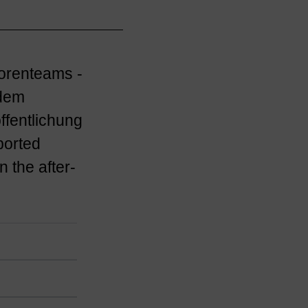
orenteams -
 dem
ffentlichung
ported
 the after-