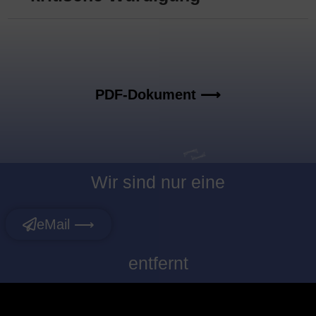
PDF-Dokument ⟶
Wir sind nur eine
eMail ⟶
entfernt