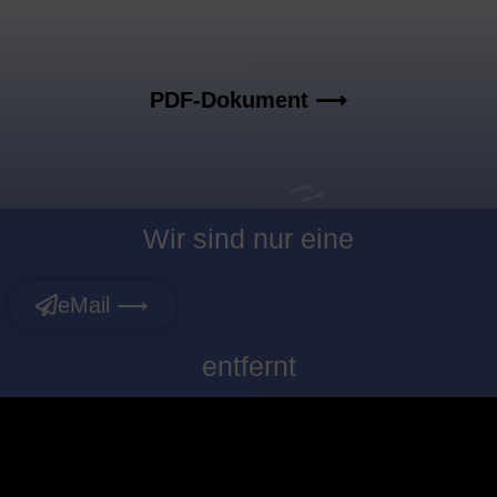
PDF-Dokument ⟶
Wir sind nur eine
eMail ⟶
entfernt