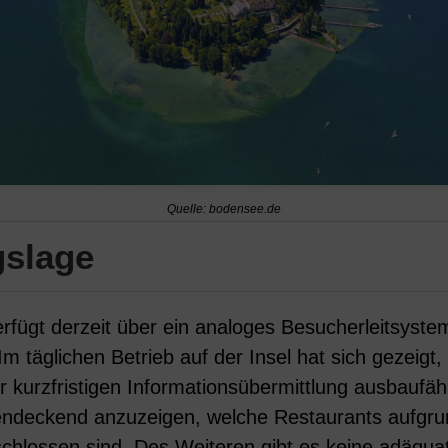
Quelle: bodensee.de
slage
rfügt derzeit über ein analoges Besucherleitsyste
Im täglichen Betrieb auf der Insel hat sich gezeig
 kurzfristigen Informationsübermittlung ausbaufähig
hendeckend anzuzeigen, welche Restaurants aufgr
hlossen sind. Des Weiteren gibt es keine adäqua