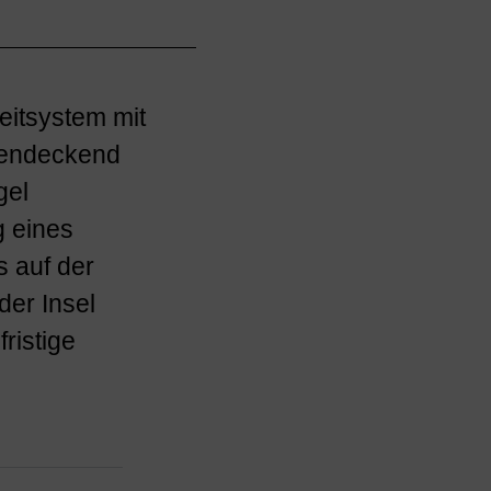
eitsystem mit
chendeckend
gel
g eines
s auf der
der Insel
ristige