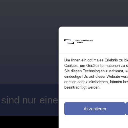
Um Ihnen ein optimales Erlebnis zu bi
Cookies, um Geräteinformationen zu s
Sie diesen Technologien zustimmst, k
eindeutige IDs auf dieser Website ver
erteilen oder zurückziehen, können b
beeinträchtigt werden.
 sind nur eine
en
eMail ⟶
Akzeptieren