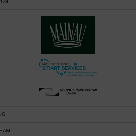
VON
NG
TEAM