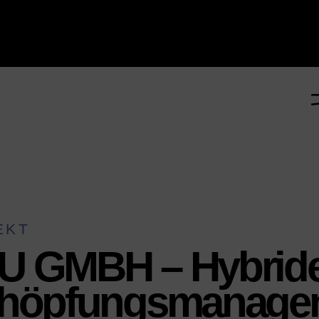
EKT
U GMBH – Hybrid
chöpfungsmanage